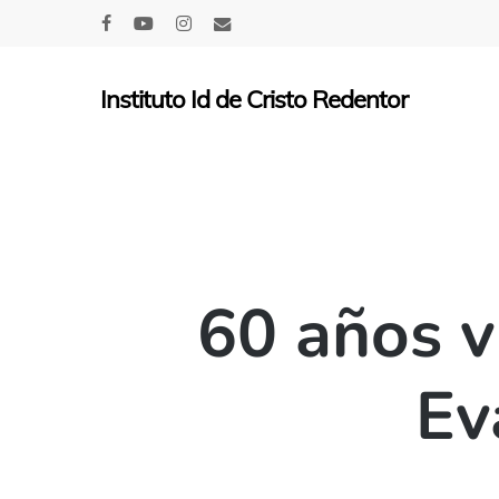
Skip
facebook
youtube
instagram
email
to
main
Instituto Id de Cristo Redentor
content
60 años v
Ev