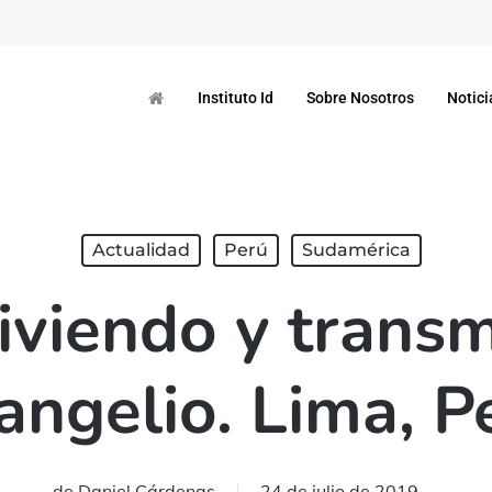
Instituto Id
Sobre Nosotros
Notici
Actualidad
Perú
Sudamérica
iviendo y transm
angelio. Lima, P
de
Daniel Cárdenas
24 de julio de 2019