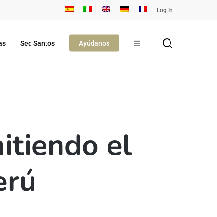
Log In
search
as
Sed Santos
Ayúdanos
itiendo el
erú