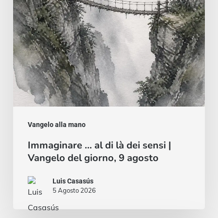
sensi
|
Vangelo
del
giorno,
9
agosto
Vangelo alla mano
Immaginare … al di là dei sensi |
Vangelo del giorno, 9 agosto
Luis Casasús
5 Agosto 2026