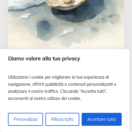
del
giorno,
26
luglio
Diamo valore alla tua privacy
Vangelo alla mano
Un cuore saggio e intelligente |
Utilizziamo i cookie per migliorare la tua esperienza di
Vangelo del giorno, 26 luglio
navigazione, offrirti pubblicità o contenuti personalizzati e
analizzare il nostro traffico. Cliccando “Accetta tutti”,
Luis Casasús
acconsenti al nostro utilizzo dei cookie.
22 Luglio 2026
Personalizza
Rifiuta tutto
Accettare tutto