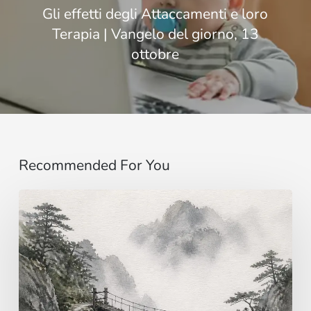
Gli effetti degli Attaccamenti e loro
Terapia | Vangelo del giorno, 13
ottobre
Recommended For You
Immaginare
…
al
di
là
dei