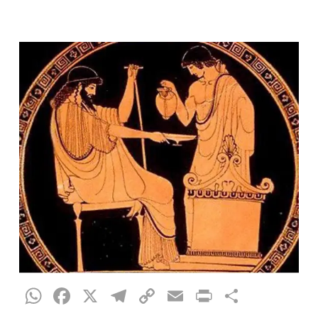
WhatsApp
Facebook
X
Telegram
Copy
Email
Print
Condiv