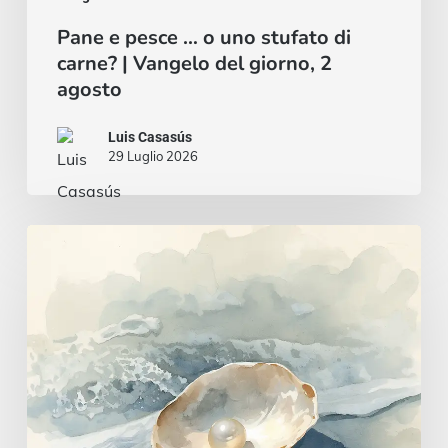
agosto
Pane e pesce … o uno stufato di
carne? | Vangelo del giorno, 2
agosto
Luis Casasús
29 Luglio 2026
Un
cuore
saggio
e
intelligente
|
Vangelo