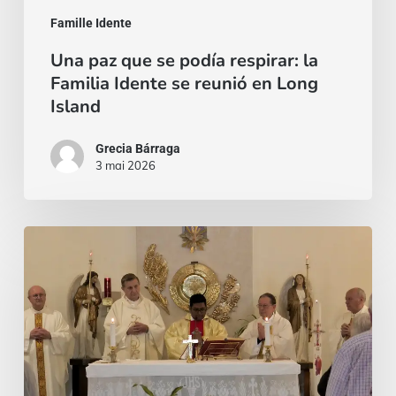
reunió
Famille Idente
en
Una paz que se podía respirar: la
Long
Familia Idente se reunió en Long
Island
Island
Grecia Bárraga
3 mai 2026
Hay
quien
espera
una
palabra.
Y