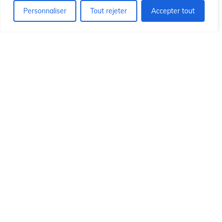
Personnaliser
Tout rejeter
Accepter tout
© 2026 Institut Id du Christ Rédempteur.