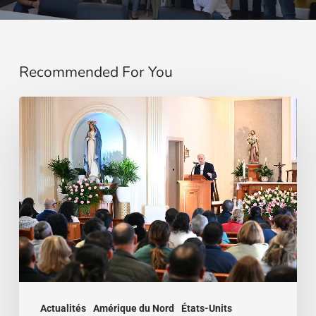
Recommended For You
Una
paz
que
se
podía
respirar:
la
Familia
Idente
Actualités
Amérique du Nord
États-Units
se