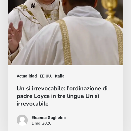
Loyce
in
tre
lingue
Un
sì
irrevocabile
Actualidad
EE.UU.
Italia
Un sì irrevocabile: l’ordinazione di
padre Loyce in tre lingue Un sì
irrevocabile
Eleanna Guglielmi
1 mai 2026