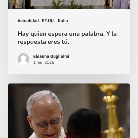
la
respuesta
Actualidad
EE.UU.
Italia
eres
Hay quien espera una palabra. Y la
tú.
respuesta eres tú.
Eleanna Guglielmi
1 mai 2026
Un
sì
irrevocabile:
l’ordinazione
di
padre