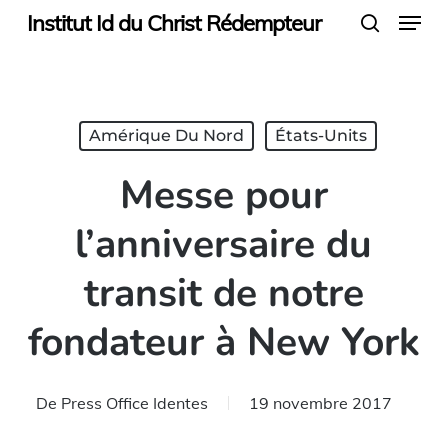
Menu
Skip
Institut Id du Christ Rédempteur
search
to
main
content
Amérique Du Nord
États-Units
Messe pour
l’anniversaire du
transit de notre
fondateur à New York
De
Press Office Identes
19 novembre 2017