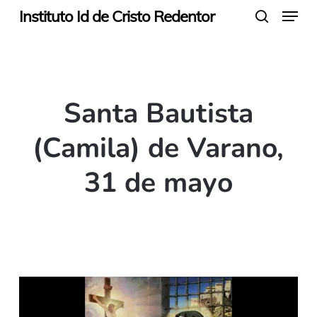
Menu
Skip
Instituto Id de Cristo Redentor
search
to
main
content
Santa Bautista
(Camila) de Varano,
31 de mayo