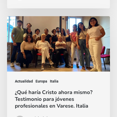
¿Qué
haría
Cristo
ahora
mismo?
Testimonio
para
jóvenes
Actualidad
Europa
Italia
profesionales
¿Qué haría Cristo ahora mismo?
en
Testimonio para jóvenes
Varese.
profesionales en Varese. Italia
Italia