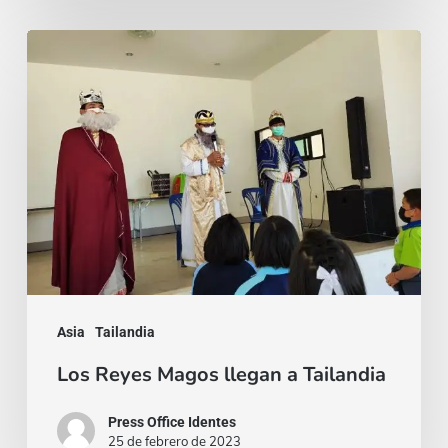
Los
Reyes
Magos
llegan
a
Tailandia
Asia
Tailandia
Los Reyes Magos llegan a Tailandia
Press Office Identes
25 de febrero de 2023