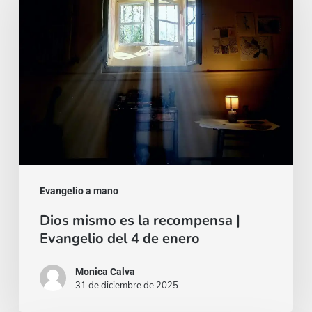
es
la
recompensa
|
Evangelio
del
4
de
enero
Evangelio a mano
Dios mismo es la recompensa |
Evangelio del 4 de enero
Monica Calva
31 de diciembre de 2025