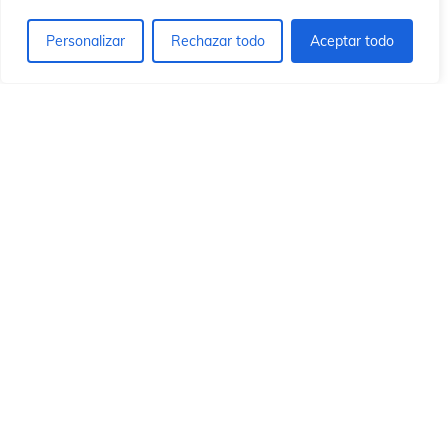
ón
ón
Personalizar
Rechazar todo
Aceptar todo