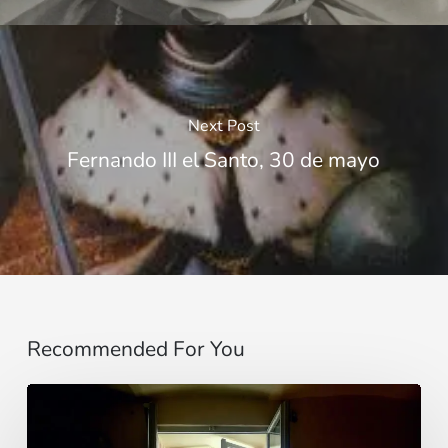
Next Post
Fernando III el Santo, 30 de mayo
Recommended For You
Dios
mismo