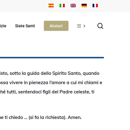
search
izie
Siate Santi
Aiutaci
risto, sotto la guida dello Spirito Santo, quando
possa vivere in pienezza l’amore a cui mi chiami e
é tutti, sentendoci figli del Padre celeste, ti
e ti chiedo … (si fa la richiesta). Amen.