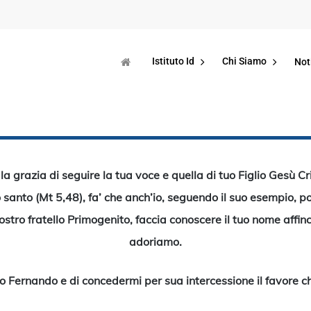
Istituto Id
Chi Siamo
Not
la grazia di seguire la tua voce e quella di tuo Figlio Gesù C
ono santo (Mt 5,48), fa’ che anch’io, seguendo il suo esempio, 
ostro fratello Primogenito, faccia conoscere il tuo nome affinch
adoriamo.
lio Fernando e di concedermi per sua intercessione il favore ch