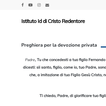
Skip
facebook
youtube
instagram
email
to
main
Istituto Id di Cristo Redentore
content
Preghiera per la devozione privata
Padre
, Tu che concedesti a tuo figlio Fernando 
dicesti: sii santo, figlio, come io, tuo Padre, s
che, a imitazione di tuo Figlio Gesù Cristo, n
Ti chiedo, Padre, di glorificare tuo fig