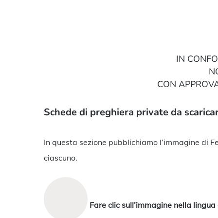
Hit enter to search or ESC to close
IN CONFO
NO
CON APPROVAZ
Schede di preghiera private da scarica
In questa sezione pubblichiamo l’immagine di Fer
ciascuno.
Fare clic sull’immagine nella lingua