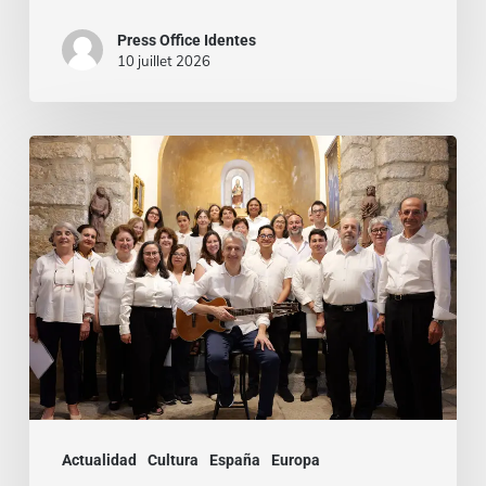
Press Office Identes
10 juillet 2026
La
voz
que
une:
nace
la
Coral
Fernando
Rielo
Actualidad
Cultura
España
Europa