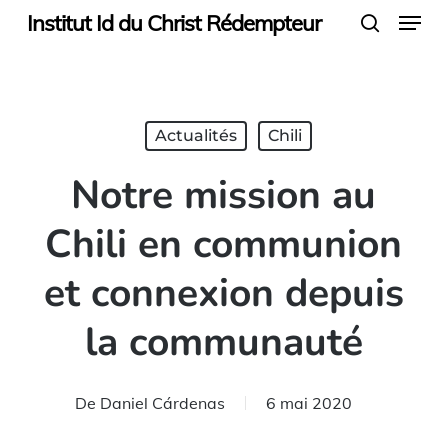
Menu
Skip
Institut Id du Christ Rédempteur
search
to
main
content
Actualités
Chili
Notre mission au
Chili en communion
et connexion depuis
la communauté
De
Daniel Cárdenas
6 mai 2020