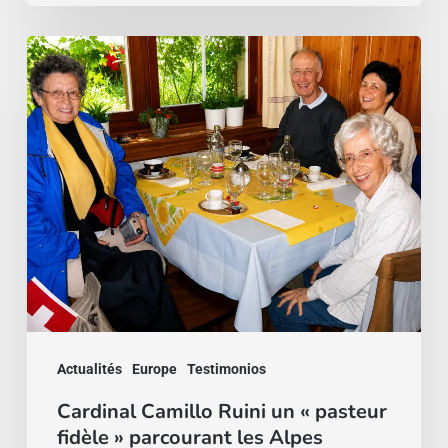
Cardinal
Camillo
Ruini
un
«
pasteur
fidèle
»
parcourant
les
Actualités
Europe
Testimonios
Alpes
Cardinal Camillo Ruini un « pasteur
fidèle » parcourant les Alpes