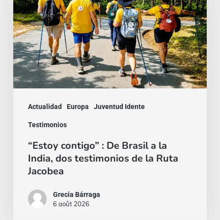
:
De
Brasil
a
la
India,
dos
Actualidad
Europa
Juventud Idente
testimonios
Testimonios
de
“Estoy contigo” : De Brasil a la
la
India, dos testimonios de la Ruta
Ruta
Jacobea
Jacobea
Grecia Bárraga
6 août 2026