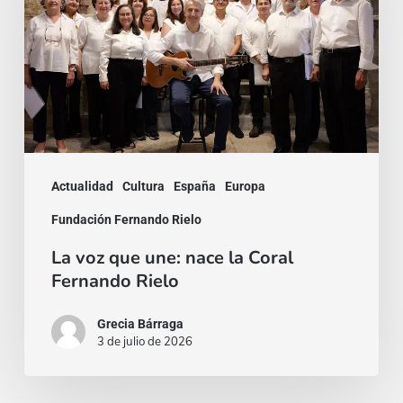
une:
nace
la
Coral
Fernando
Rielo
Actualidad
Cultura
España
Europa
Fundación Fernando Rielo
La voz que une: nace la Coral
Fernando Rielo
Grecia Bárraga
3 de julio de 2026