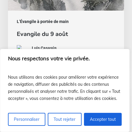
L’Évangile à portée de main
Evangile du 9 août
Luis Casasús
5 août 2026
Nous respectons votre vie privée.
Nous utilisons des cookies pour améliorer votre expérience
Du
de navigation, diffuser des publicités ou des contenus
pain
personnalisés et analyser notre trafic. En cliquant sur « Tout
et
accepter », vous consentez à notre utilisation des cookies.
du
poisson…
Personnaliser
Tout rejeter
Accepter tout
ou