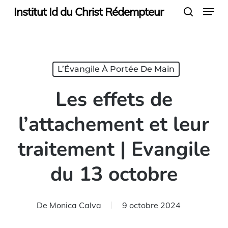
Menu
Skip
Institut Id du Christ Rédempteur
search
to
main
content
L’Évangile À Portée De Main
Les effets de
l’attachement et leur
traitement | Evangile
du 13 octobre
De
Monica Calva
9 octobre 2024