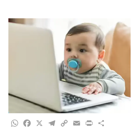
WhatsApp
Facebook
X
Telegram
Copy
Email
Print
Partag
Link