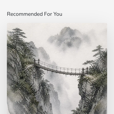
Recommended For You
Evangile
du
9
août