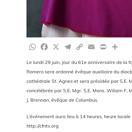
WhatsApp
Facebook
X
Telegram
Copy
Email
Print
Pa
Link
Le lundi 29 juin, jour du 61e anniversaire de la f
Romero sera ordonné évêque auxiliaire du diocès
cathédrale St. Agnes et sera présidée par S.E. M
concélébrée par S.E. Mgr. S.E. Mons. Wiliam F, 
J. Brennan, évêque de Columbus.
L’événement aura lieu à 14 heures, heure locale 
http://cfntv.org