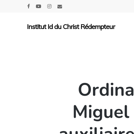
Skip
facebook
youtube
instagram
email
to
main
Institut Id du Christ Rédempteur
content
Ordina
Miguel