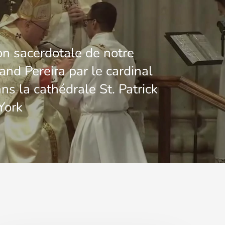
on sacerdotale de notre
and Pereira par le cardinal
ns la cathédrale St. Patrick
York