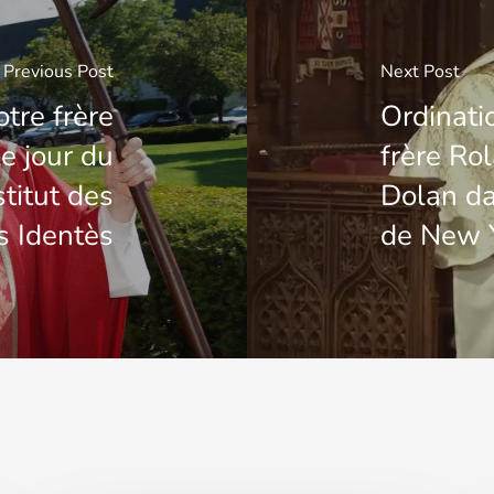
Previous Post
Next Post
tre frère
Ordinati
e jour du
frère Rol
titut des
Dolan da
s Identès
de New 