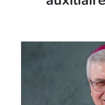
auxiliair
Hit enter to search or ESC to close