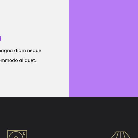
d
 magna diam neque
ommodo aliquet.