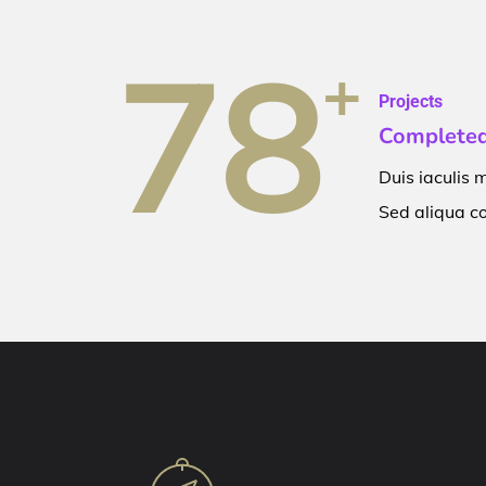
7
8
+
Projects
Complete
Duis iaculis
Sed aliqua c