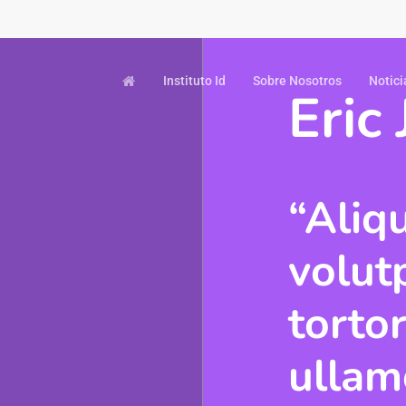
Instituto Id
Sobre Nosotros
Notici
Eric 
“Aliq
volut
tortor
ullam