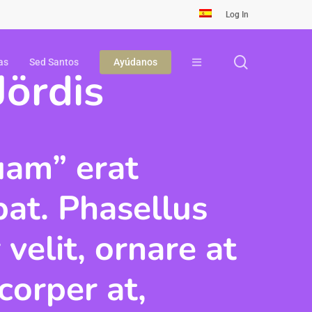
Log In
search
as
Sed Santos
Ayúdanos
Jördis
uam” erat
pat. Phasellus
 velit, ornare at
corper at,