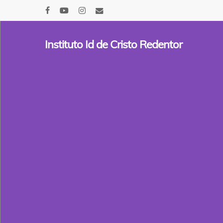
Skip
facebook
youtube
instagram
email
to
main
Instituto Id de Cristo Redentor
content