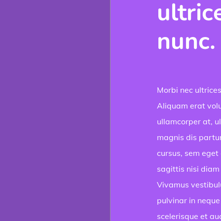
ultric
nunc.
Morbi nec ultrices
Aliquam erat volut
ullamcorper at, u
magnis dis partur
cursus, sem eget 
sagittis nisi diam
Vivamus vestibulu
pulvinar in neque l
scelerisque et au