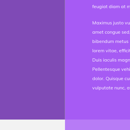
feugiat diam at 
Maximus justo vu
amet congue sed, 
bibendum metus lo
lorem vitae, effic
Duis iaculis magn
Pellentesque veh
dolor. Quisque cu
vulputate nunc, at