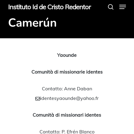
Menu
Skip
Instituto Id de Cristo Redentor
search
to
Camerún
main
content
Yaounde
Comunità di missionarie identes
Contatto: Anne Daban
identesyaounde@yahoo.fr
Comunità di missionari identes
Contatto: P. Efrén Blanco