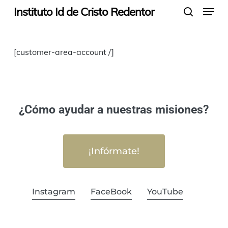
Menu
Skip
Instituto Id de Cristo Redentor
search
to
main
[customer-area-account /]
content
¿Cómo ayudar a nuestras misiones?
¡Infórmate!
Instagram
FaceBook
YouTube