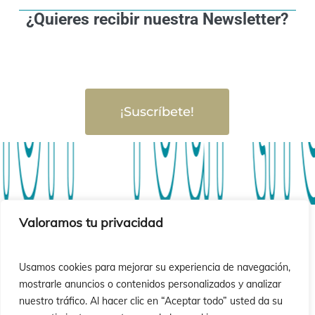
¿Quieres recibir nuestra Newsletter?
¡Suscríbete!
ón · Your lif
ón · Your lif
Valoramos tu privacidad
Usamos cookies para mejorar su experiencia de navegación,
mostrarle anuncios o contenidos personalizados y analizar
nuestro tráfico. Al hacer clic en “Aceptar todo” usted da su
© 2026 Instituto Id de Cristo Redentor.