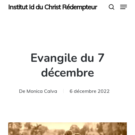
Menu
Skip
Institut Id du Christ Rédempteur
search
to
main
content
Evangile du 7
décembre
De
Monica Calva
6 décembre 2022