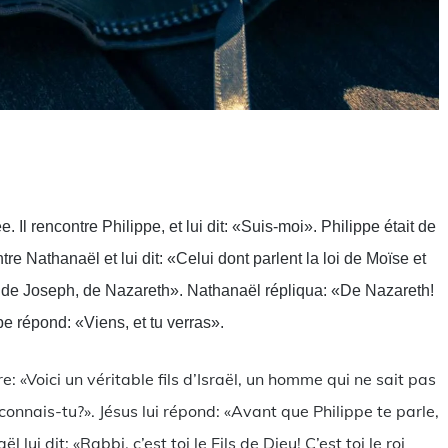
rtager
 Il rencontre Philippe, et lui dit: «Suis-moi». Philippe était de
e Nathanaël et lui dit: «Celui dont parlent la loi de Moïse et
ls de Joseph, de Nazareth». Nathanaël répliqua: «De Nazareth!
pe répond: «Viens, et tu verras».
re: «Voici un véritable fils d’Israël, un homme qui ne sait pas
nais-tu?». Jésus lui répond: «Avant que Philippe te parle,
l lui dit: «Rabbi, c’est toi le Fils de Dieu! C’est toi le roi