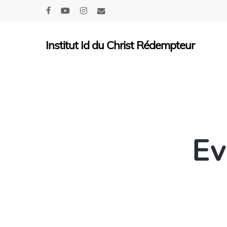
Skip
facebook
youtube
instagram
email
to
main
Institut Id du Christ Rédempteur
content
Ev