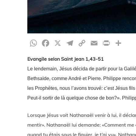
WhatsApp
Facebook
X
Telegram
Copy
Email
Print
Pa
Link
Evangile selon Saint Jean 1,43-51
Le lendemain, Jésus décida de partir pour la Galilée.
Bethsaïde, comme André et Pierre. Philippe rencontr
les Prophètes, nous l’avons trouvé: c’est Jésus fi
Peut-il sortir de là quelque chose de bon?». Philip
Lorsque Jésus voit Nathanaël venir à lui, il décla
mentir». Nathanaël lui demande: «Comment me con
quand tu étais sous le figuier, je t’ai vu». Nathanaë