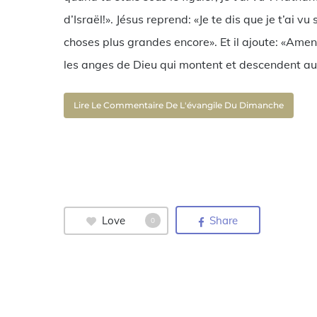
d’Israël!». Jésus reprend: «Je te dis que je t’ai vu
choses plus grandes encore». Et il ajoute: «Amen,
les anges de Dieu qui montent et descendent au
Lire Le Commentaire De L'évangile Du Dimanche
Love
Share
0