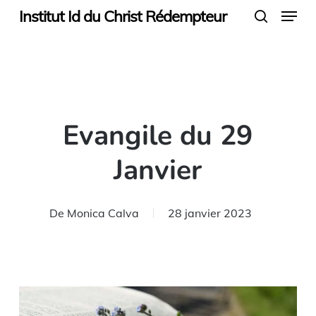
Menu
Skip
Institut Id du Christ Rédempteur
search
to
main
content
Evangile du 29
Janvier
De
Monica Calva
28 janvier 2023