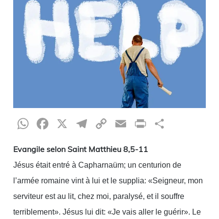
WhatsApp
Facebook
X
Telegram
Copy
Email
Print
Partag
Link
Evangile selon Saint Matthieu 8,5-11
Jésus était entré à Capharnaüm; un centurion de
l’armée romaine vint à lui et le supplia: «Seigneur, mon
serviteur est au lit, chez moi, paralysé, et il souffre
terriblement». Jésus lui dit: «Je vais aller le guérir». Le