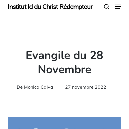
Menu
Skip
Institut Id du Christ Rédempteur
search
to
main
content
Evangile du 28
Novembre
De
Monica Calva
27 novembre 2022