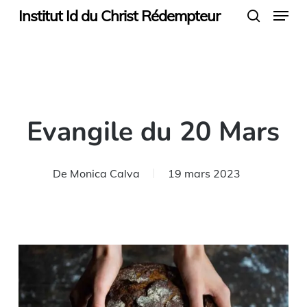
Menu
Skip
Institut Id du Christ Rédempteur
search
to
main
content
Evangile du 20 Mars
De
Monica Calva
19 mars 2023