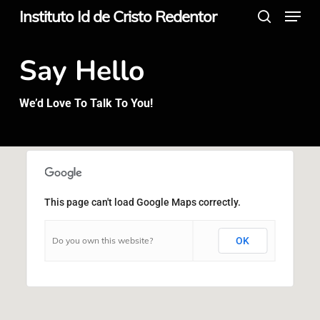
Menu
Skip
Instituto Id de Cristo Redentor
search
to
main
Say Hello
content
We’d Love To Talk To You!
This page can't load Google Maps correctly.
Do you own this website?
OK