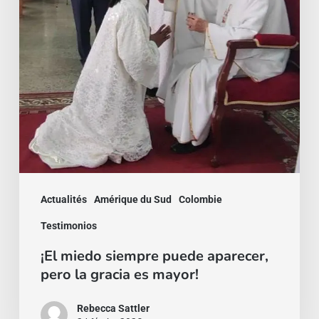
la
gracia
es
mayor!
Actualités
Amérique du Sud
Colombie
Testimonios
¡El miedo siempre puede aparecer,
pero la gracia es mayor!
Rebecca Sattler