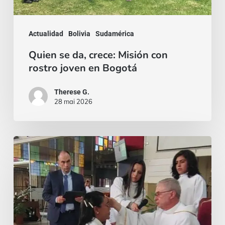
joven
en
Actualidad
Bolivia
Sudamérica
Bogotá
Quien se da, crece: Misión con
rostro joven en Bogotá
Therese G.
28 mai 2026
¡El
miedo
siempre
puede
aparecer,
pero