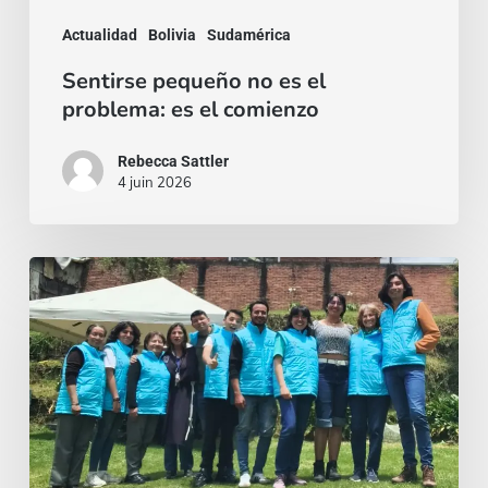
el
Actualidad
Bolivia
Sudamérica
comienzo
Sentirse pequeño no es el
problema: es el comienzo
Rebecca Sattler
4 juin 2026
Quien
se
da,
crece:
Misión
con
rostro