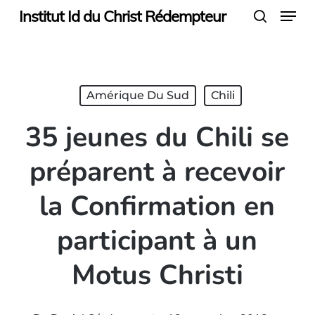
Menu
Skip
Institut Id du Christ Rédempteur
search
to
main
content
Amérique Du Sud
Chili
35 jeunes du Chili se
préparent à recevoir
la Confirmation en
participant à un
Motus Christi