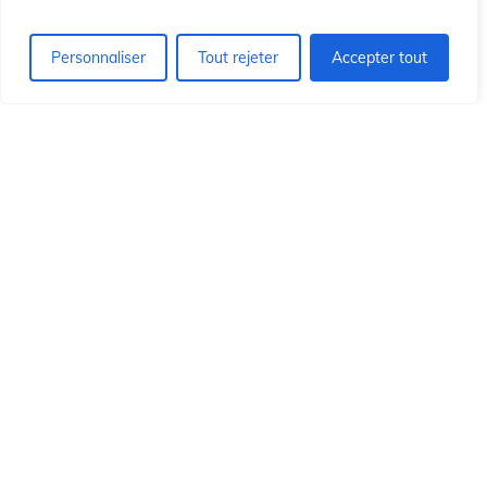
ió
ió
Personnaliser
Tout rejeter
Accepter tout