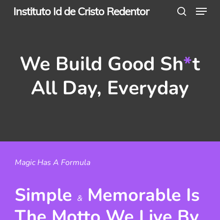
Menu
Skip
Instituto Id de Cristo Redentor
search
to
main
content
We Build Good Sh
*
t
All Day, Everyday
Magic Has A Formula
Simple
Memorable Is
&
The Motto We Live By