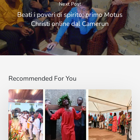
Next Post
Beati i poveri di spirito: primo Motus
Christi online dal Camerun
Recommended For You
Entre
Ritos
Funerarios
y
Danzas: