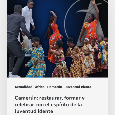
Camerún:
restaurar,
formar
y
celebrar
con
el
espíritu
de
la
Juventud
Actualidad
África
Camerún
Juventud Idente
Idente
Camerún: restaurar, formar y
celebrar con el espíritu de la
Juventud Idente