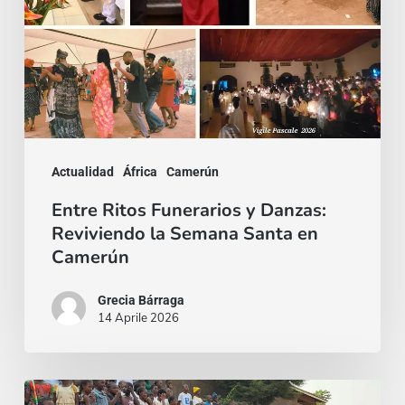
Reviviendo
la
Semana
Santa
en
Camerún
Actualidad
África
Camerún
Entre Ritos Funerarios y Danzas:
Reviviendo la Semana Santa en
Camerún
Grecia Bárraga
14 Aprile 2026
Epifanía