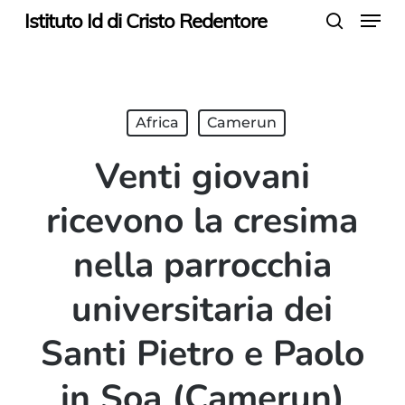
Menu
Skip
Istituto Id di Cristo Redentore
search
to
main
content
Africa
Camerun
Venti giovani
ricevono la cresima
nella parrocchia
universitaria dei
Santi Pietro e Paolo
in Soa (Camerun)