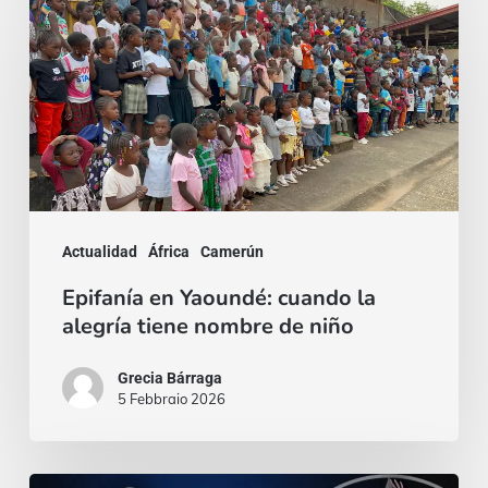
en
Yaoundé:
cuando
la
alegría
tiene
nombre
Actualidad
África
Camerún
de
Epifanía en Yaoundé: cuando la
niño
alegría tiene nombre de niño
Grecia Bárraga
5 Febbraio 2026