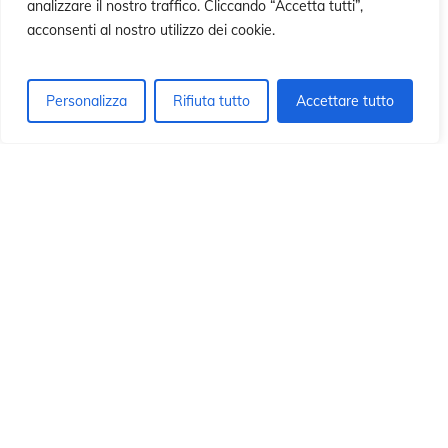
ió
ió
analizzare il nostro traffico. Cliccando “Accetta tutti”,
acconsenti al nostro utilizzo dei cookie.
Personalizza
Rifiuta tutto
Accettare tutto