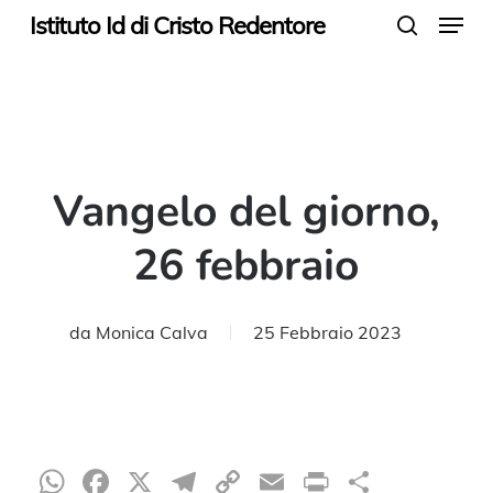
Menu
Skip
Istituto Id di Cristo Redentore
search
to
main
content
Vangelo del giorno,
26 febbraio
da
Monica Calva
25 Febbraio 2023
WhatsApp
Facebook
X
Telegram
Copy
Email
Print
Condiv