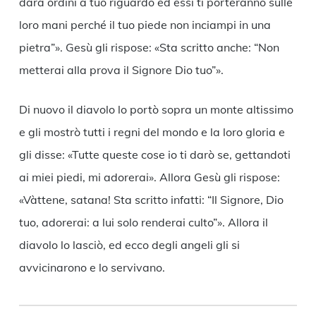
darà ordini a tuo riguardo ed essi ti porteranno sulle
loro mani perché il tuo piede non inciampi in una
pietra”». Gesù gli rispose: «Sta scritto anche: “Non
metterai alla prova il Signore Dio tuo”».
Di nuovo il diavolo lo portò sopra un monte altissimo
e gli mostrò tutti i regni del mondo e la loro gloria e
gli disse: «Tutte queste cose io ti darò se, gettandoti
ai miei piedi, mi adorerai». Allora Gesù gli rispose:
«Vàttene, satana! Sta scritto infatti: “Il Signore, Dio
tuo, adorerai: a lui solo renderai culto”». Allora il
diavolo lo lasciò, ed ecco degli angeli gli si
avvicinarono e lo servivano.