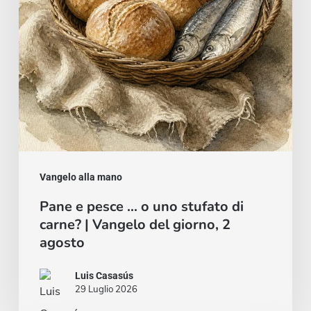
stufato
di
carne?
|
Vangelo
del
giorno,
2
Vangelo alla mano
agosto
Pane e pesce … o uno stufato di
carne? | Vangelo del giorno, 2
agosto
Luis Casasús
29 Luglio 2026