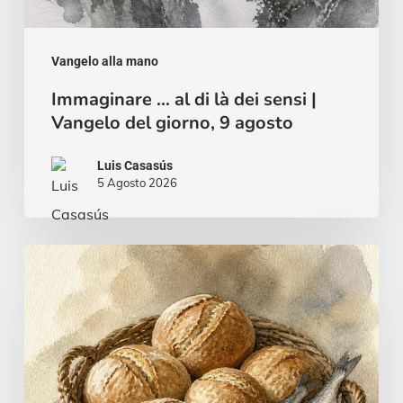
9
agosto
Vangelo alla mano
Immaginare … al di là dei sensi |
Vangelo del giorno, 9 agosto
Luis Casasús
5 Agosto 2026
Pane
e
pesce
…
o
uno