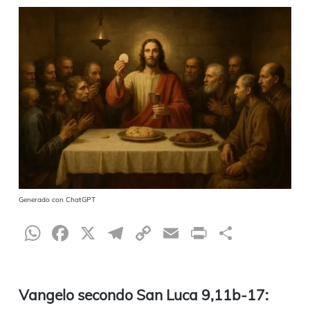
Generado con ChatGPT
WhatsApp
Facebook
X
Telegram
Copy
Email
Print
Condiv
Link
Vangelo secondo San Luca 9,11b-17: