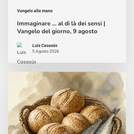
agosto
Vangelo alla mano
Immaginare … al di là dei sensi |
Vangelo del giorno, 9 agosto
Luis Casasús
5 Agosto 2026
Pane
e
pesce
…
o
uno
stufato