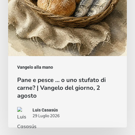
di
carne?
|
Vangelo
del
giorno,
2
Vangelo alla mano
agosto
Pane e pesce … o uno stufato di
carne? | Vangelo del giorno, 2
agosto
Luis Casasús
29 Luglio 2026