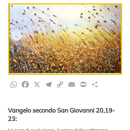
WhatsApp
Facebook
X
Telegram
Copy
Email
Print
Condiv
Link
Vangelo secondo San Giovanni 20,19-
23: