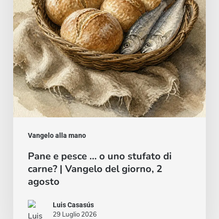
uno
stufato
di
carne?
|
Vangelo
del
giorno,
2
Vangelo alla mano
agosto
Pane e pesce … o uno stufato di
carne? | Vangelo del giorno, 2
agosto
Luis Casasús
29 Luglio 2026