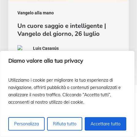
Vangelo alla mano
Un cuore saggio e intelligente |
Vangelo del giorno, 26 luglio
Luis Casasús
22 Luglio 2026
Diamo valore alla tua privacy
Utilizziamo i cookie per migliorare la tua esperienza di
navigazione, offrirti pubblicità o contenuti personalizzati e
analizzare il nostro traffico. Cliccando “Accetta tutti”,
¿Cómo ayudar a nuestras misiones?
acconsenti al nostro utilizzo dei cookie.
Personalizza
Rifiuta tutto
Accettare tutto
¡Infórmate!