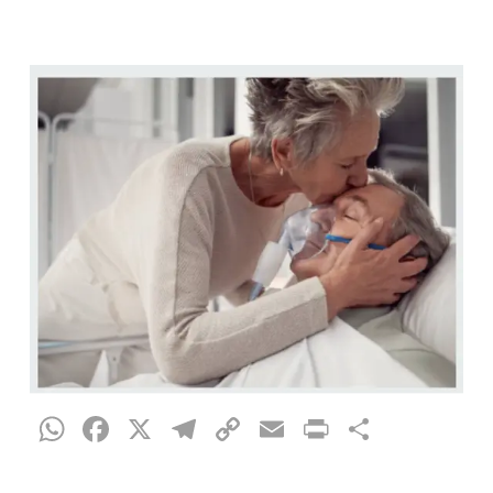
WhatsApp
Facebook
X
Telegram
Copy
Email
Print
Condiv
Link