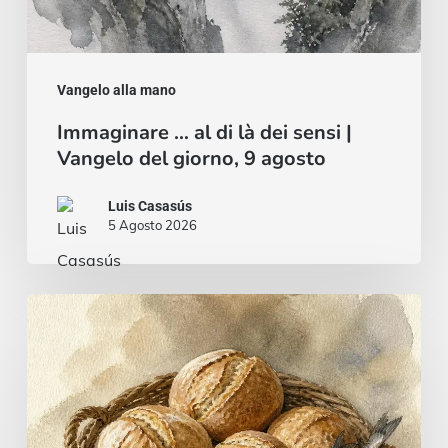
9
agosto
Vangelo alla mano
Immaginare … al di là dei sensi |
Vangelo del giorno, 9 agosto
Luis Casasús
5 Agosto 2026
Pane
e
pesce
…
o