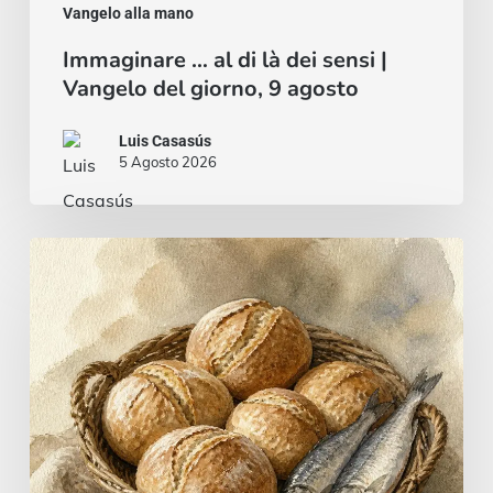
Vangelo alla mano
Immaginare … al di là dei sensi |
Vangelo del giorno, 9 agosto
Luis Casasús
5 Agosto 2026
Pane
e
pesce
…
o
uno
stufato