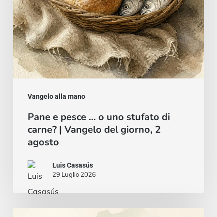
di
carne?
|
Vangelo
del
giorno,
2
Vangelo alla mano
agosto
Pane e pesce … o uno stufato di
carne? | Vangelo del giorno, 2
agosto
Luis Casasús
29 Luglio 2026
Un