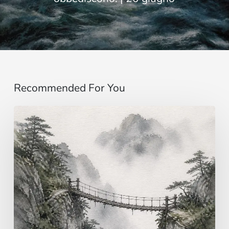
Recommended For You
Immaginare
…
al
di
là
dei
sensi
|