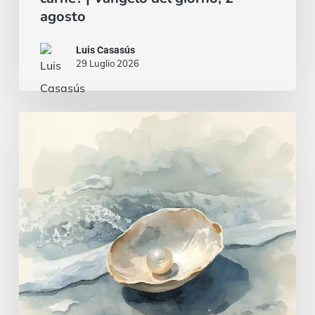
agosto
Luis Casasús
29 Luglio 2026
Un
cuore
saggio
e
intelligente
|
Vangelo
del
giorno,