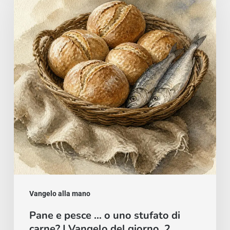
pesce
…
o
uno
stufato
di
carne?
|
Vangelo
del
giorno,
2
Vangelo alla mano
agosto
Pane e pesce … o uno stufato di
carne? | Vangelo del giorno, 2