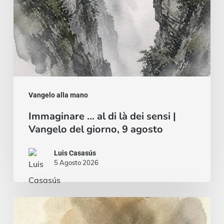
Vangelo
del
giorno,
9
agosto
Vangelo alla mano
Immaginare … al di là dei sensi |
Vangelo del giorno, 9 agosto
Luis Casasús
5 Agosto 2026
Pane
e