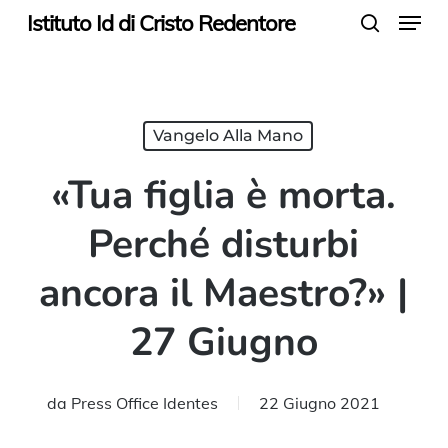
Menu
Skip
Istituto Id di Cristo Redentore
search
to
main
content
Vangelo Alla Mano
«Tua figlia è morta.
Perché disturbi
ancora il Maestro?» |
27 Giugno
da
Press Office Identes
22 Giugno 2021