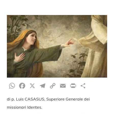
WhatsApp
Facebook
X
Telegram
Copy
Email
Print
Condiv
Link
di p. Luis CASASUS, Superiore Generale dei
missionari Identes.