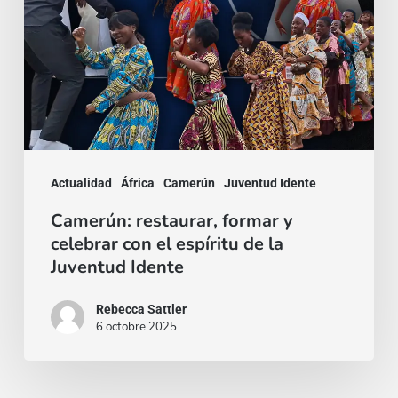
con
el
espíritu
de
la
Juventud
Actualidad
África
Camerún
Juventud Idente
Idente
Camerún: restaurar, formar y
celebrar con el espíritu de la
Juventud Idente
Rebecca Sattler
6 octobre 2025