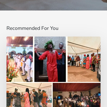
Recommended For You
Entre
Ritos
Funerarios
y
Danzas:
Reviviendo
la
Semana
Santa