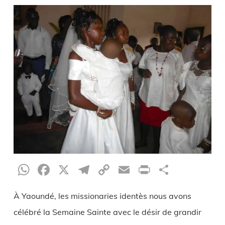
WhatsApp
Facebook
X
Telegram
Copy
Email
Print
Partag
Link
À Yaoundé, les missionaries identès nous avons
célébré la Semaine Sainte avec le désir de grandir