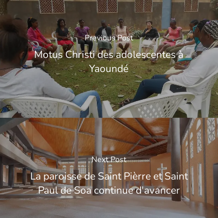
Previous Post
Motus Christi des adolescentes à
Yaoundé
Next Post
La paroisse de Saint Pièrre et Saint
Paul de Soa continue d'avancer