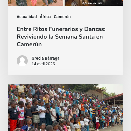
en
Camerún
Actualidad
África
Camerún
Entre Ritos Funerarios y Danzas:
Reviviendo la Semana Santa en
Camerún
Grecia Bárraga
14 avril 2026
Epifanía
en
Yaoundé:
cuando
la