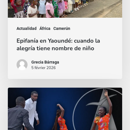
alegría
tiene
nombre
Actualidad
África
Camerún
de
Epifanía en Yaoundé: cuando la
niño
alegría tiene nombre de niño
Grecia Bárraga
5 février 2026
Camerún:
restaurar,
formar
y
celebrar