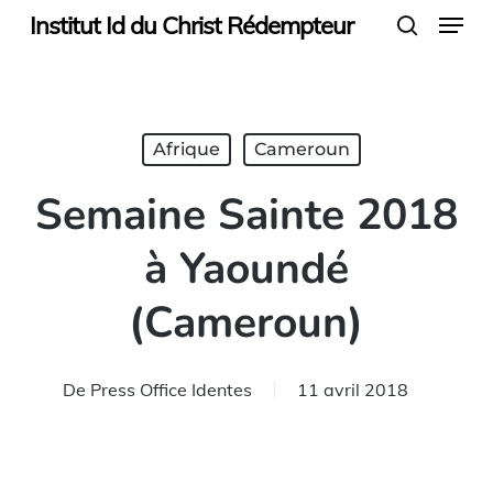
Menu
Skip
Institut Id du Christ Rédempteur
search
to
main
content
Afrique
Cameroun
Semaine Sainte 2018
à Yaoundé
(Cameroun)
De
Press Office Identes
11 avril 2018