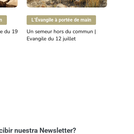
Evangile
du
n
L’Évangile à portée de main
12
le
du
19
Un
semeur
hors
du
commun
|
juillet
Evangile
du
12
juillet
cibir nuestra Newsletter?