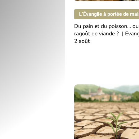
un
ragoût
L’Évangile à portée de mai
de
Du
pain
et
du
poisson…
ou
viande
ragoût
de
viande
?
|
Evang
2
août
?
|
Evangile
du
2
Pèlerins
août
pécheurs
|
Evangile
du
19