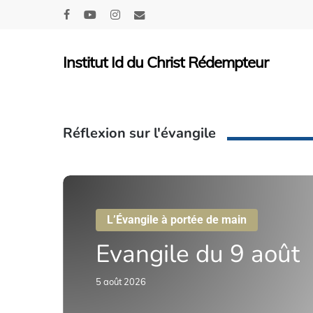
Skip
facebook
youtube
instagram
email
to
main
Institut Id du Christ Rédempteur
content
Réflexion sur l'évangile
Evangile
du
L’Évangile à portée de main
9
Evangile
du
9
août
août
Hit enter to search or ESC to close
5 août 2026