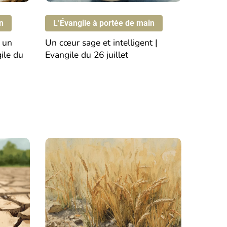
Evangile
du
n
L’Évangile à portée de main
26
un
Un
cœur
sage
et
intelligent
|
juillet
ile
du
Evangile
du
26
juillet
Un
semeur
hors
du
commun
|