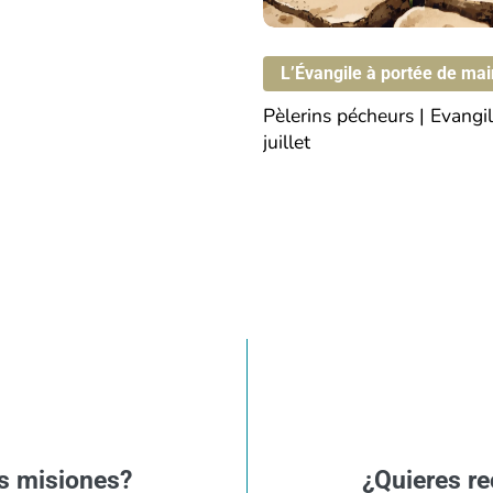
juillet
L’Évangile à portée de mai
Pèlerins
pécheurs
|
Evangi
juillet
s misiones?
¿Quieres re