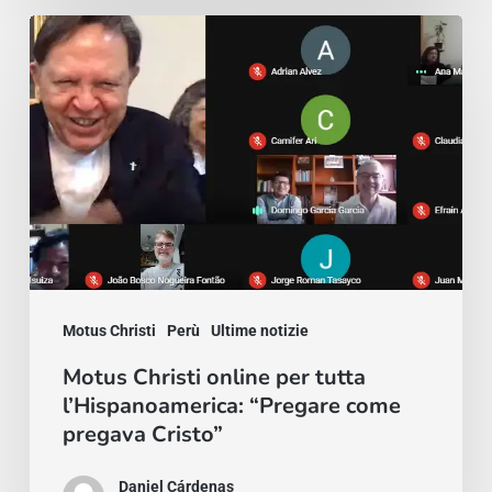
P.
Motus
Jesús
Christi
Fernández
online
per
tutta
l’Hispanoamerica:
“Pregare
come
pregava
Motus Christi
Perù
Ultime notizie
Cristo”
Motus Christi online per tutta
l’Hispanoamerica: “Pregare come
pregava Cristo”
Daniel Cárdenas