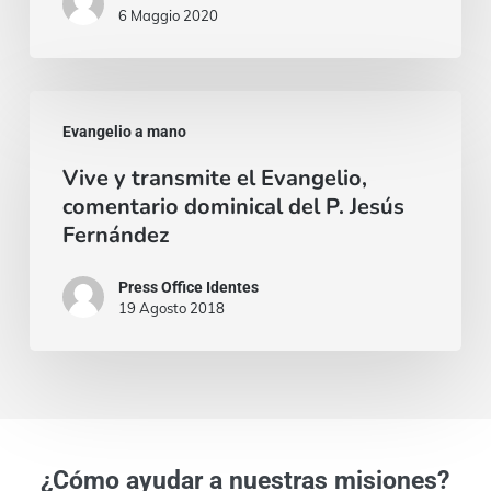
6 Maggio 2020
Vive
Evangelio a mano
y
Vive y transmite el Evangelio,
transmite
comentario dominical del P. Jesús
el
Fernández
Evangelio,
comentario
Press Office Identes
19 Agosto 2018
dominical
del
P.
Jesús
Fernández
¿Cómo ayudar a nuestras misiones?