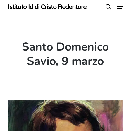
Menu
Skip
Istituto Id di Cristo Redentore
search
to
main
content
Santo Domenico
Savio, 9 marzo