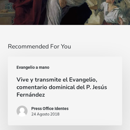
Recommended For You
Vive
Evangelio a mano
y
Vive y transmite el Evangelio,
transmite
comentario dominical del P. Jesús
el
Fernández
Evangelio,
comentario
Press Office Identes
24 Agosto 2018
dominical
del