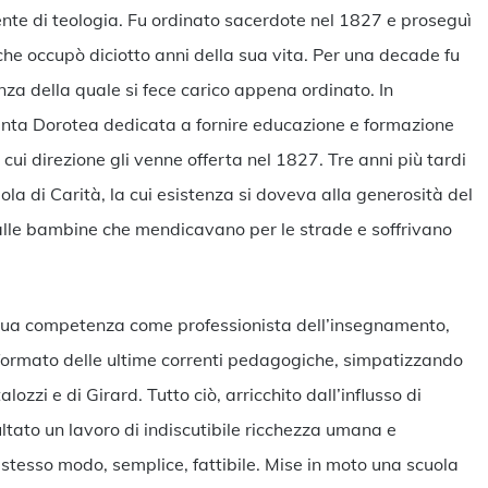
te di teologia. Fu ordinato sacerdote nel 1827 e proseguì
he occupò diciotto anni della sua vita. Per una decade fu
nza della quale si fece carico appena ordinato. In
santa Dorotea dedicata a fornire educazione e formazione
a cui direzione gli venne offerta nel 1827. Tre anni più tardi
ola di Carità, la cui esistenza si doveva alla generosità del
lle bambine che mendicavano per le strade e soffrivano
 sua competenza come professionista dell’insegnamento,
formato delle ultime correnti pedagogiche, simpatizzando
ozzi e di Girard. Tutto ciò, arricchito dall’influsso di
ultato un lavoro di indiscutibile ricchezza umana e
o stesso modo, semplice, fattibile. Mise in moto una scuola