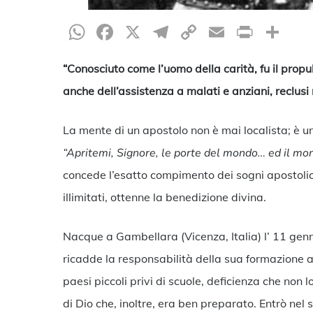
WhatsApp
Facebook
X
Telegram
Copy
Email
Print
Co
Link
“Conosciuto come l’uomo della carità, fu il prop
anche dell’assistenza a malati e anziani, reclusi 
La mente di un apostolo non è mai localista; è un
“Apritemi, Signore, le porte del mondo… ed il mond
concede l’esatto compimento dei sogni apostolic
illimitati, ottenne la benedizione divina.
Nacque a Gambellara (Vicenza, Italia) l’ 11 genn
ricadde la responsabilità della sua formazione a
paesi piccoli privi di scuole, deficienza che non 
di Dio che, inoltre, era ben preparato. Entrò nel