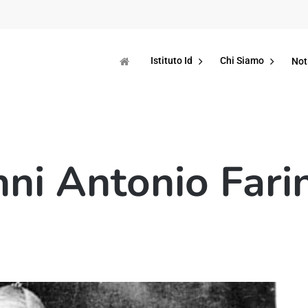
Istituto Id
Chi Siamo
Not
ni Antonio Fari