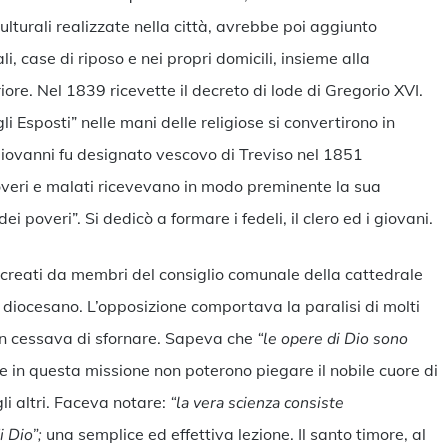
culturali realizzate nella città, avrebbe poi aggiunto
i, case di riposo e nei propri domicili, insieme alla
ore. Nel 1839 ricevette il decreto di lode di Gregorio XVI.
li Esposti” nelle mani delle religiose si convertirono in
Giovanni fu designato vescovo di Treviso nel 1851
overi e malati ricevevano in modo preminente la sua
i poveri”. Si dedicò a formare i fedeli, il clero ed i giovani.
 creati da membri del consiglio comunale della cattedrale
 diocesano. L’opposizione comportava la paralisi di molti
non cessava di sfornare. Sapeva che
“le opere di Dio sono
ze in questa missione non poterono piegare il nobile cuore di
 altri. Faceva notare:
“la vera scienza consiste
i Dio”;
una semplice ed effettiva lezione. Il santo timore, al