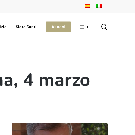
search
izie
Siate Santi
Aiutaci
na, 4 marzo