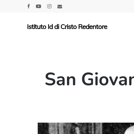
Skip
facebook
youtube
instagram
email
to
main
Istituto Id di Cristo Redentore
content
San Giovan