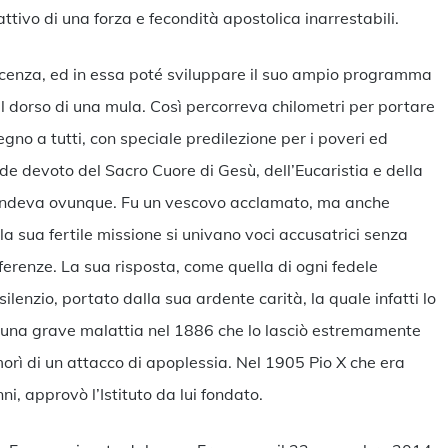
ttivo di una forza e fecondità apostolica inarrestabili.
icenza, ed in essa poté sviluppare il suo ampio programma
sul dorso di una mula. Così percorreva chilometri per portare
egno a tutti, con speciale predilezione per i poveri ed
de devoto del Sacro Cuore di Gesù, dell’Eucaristia e della
nfondeva ovunque. Fu un vescovo acclamato, ma anche
 la sua fertile missione si univano voci accusatrici senza
erenze. La sua risposta, come quella di ogni fedele
silenzio, portato dalla sua ardente carità, la quale infatti lo
rì una grave malattia nel 1886 che lo lasciò estremamente
morì di un attacco di apoplessia. Nel 1905 Pio X che era
, approvò l’Istituto da lui fondato.