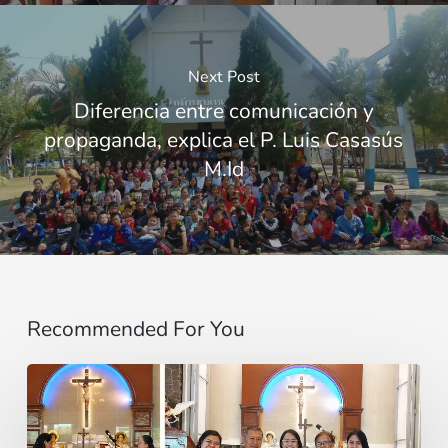
Next Post
Diferencia entre comunicación y
propaganda, explica el P. Luis Casasús
M.Id
Recommended For You
“Do
not
be