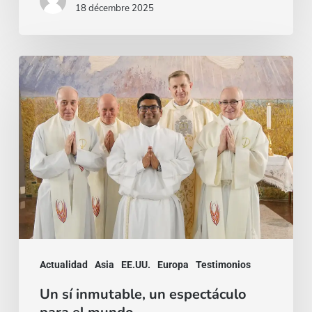
18 décembre 2025
Un
sí
inmutable,
un
espectáculo
para
el
mundo
Actualidad
Asia
EE.UU.
Europa
Testimonios
Un sí inmutable, un espectáculo