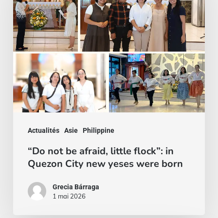
afraid,
little
flock”:
in
Quezon
City
new
yeses
Actualités
Asie
Philippine
were
“Do not be afraid, little flock”: in
born
Quezon City new yeses were born
Grecia Bárraga
1 mai 2026