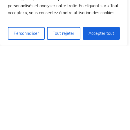
ió
ió
personnalisés et analyser notre trafic. En cliquant sur « Tout
accepter », vous consentez à notre utilisation des cookies.
Personnaliser
Tout rejeter
Accepter tout