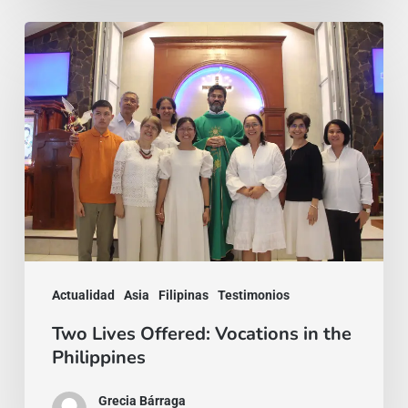
Two
Lives
Offered:
Vocations
in
the
Philippines
Actualidad
Asia
Filipinas
Testimonios
Two Lives Offered: Vocations in the
Philippines
Grecia Bárraga