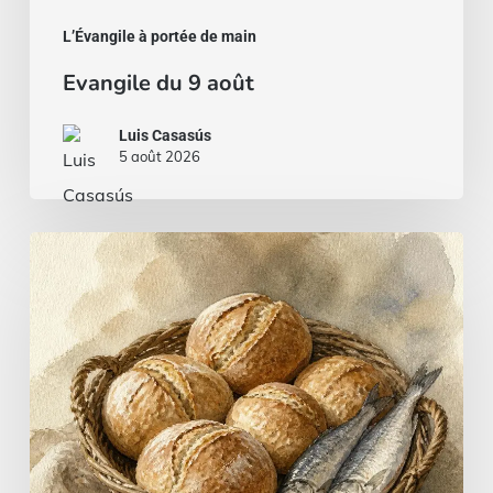
L’Évangile à portée de main
Evangile du 9 août
Luis Casasús
5 août 2026
Du
pain
et
du
poisson…
ou
un