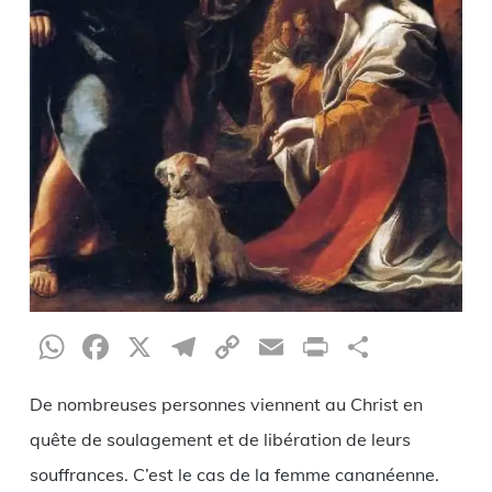
WhatsApp
Facebook
X
Telegram
Copy
Email
Print
Partag
Link
De nombreuses personnes viennent au Christ en
quête de soulagement et de libération de leurs
souffrances. C’est le cas de la femme cananéenne.