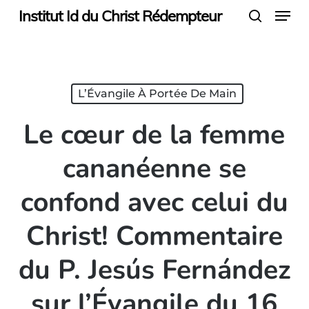
Menu
Skip
Institut Id du Christ Rédempteur
search
to
main
content
L’Évangile À Portée De Main
Le cœur de la femme
cananéenne se
confond avec celui du
Christ! Commentaire
du P. Jesús Fernández
sur l’Évangile du 16