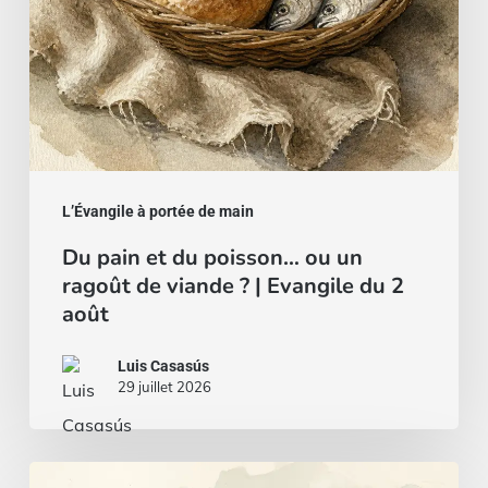
ragoût
de
viande
?
|
Evangile
du
L’Évangile à portée de main
2
Du pain et du poisson… ou un
août
ragoût de viande ? | Evangile du 2
août
Luis Casasús
29 juillet 2026
Un