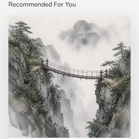
Recommended For You
Evangile
du
9
août