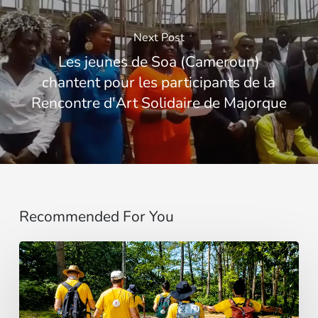
Next Post
Les jeunes de Soa (Cameroun)
chantent pour les participants de la
Rencontre d'Art Solidaire de Majorque
Recommended For You
“Estoy
contigo”
: