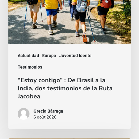
De
Brasil
a
la
India,
dos
Actualidad
Europa
Juventud Idente
testimonios
Testimonios
de
“Estoy contigo” : De Brasil a la
la
India, dos testimonios de la Ruta
Ruta
Jacobea
Jacobea
Grecia Bárraga
6 août 2026