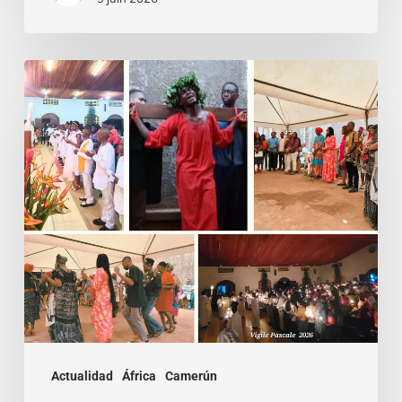
Entre
Ritos
Funerarios
y
Danzas:
Reviviendo
la
Semana
Santa
en
Camerún
Actualidad
África
Camerún