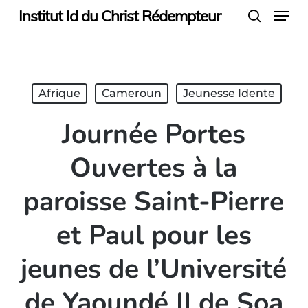
Menu
Skip
Institut Id du Christ Rédempteur
search
to
main
content
Afrique
Cameroun
Jeunesse Idente
Journée Portes
Ouvertes à la
paroisse Saint-Pierre
et Paul pour les
jeunes de l’Université
de Yaoundé II de Soa