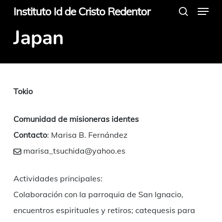
Menu
Skip
Instituto Id de Cristo Redentor
search
to
Japan
main
content
Tokio
Comunidad de misioneras identes
Contacto
: Marisa B. Fernández
marisa_tsuchida@yahoo.es
Actividades principales:
Colaboración con la parroquia de San Ignacio,
encuentros espirituales y retiros; catequesis para