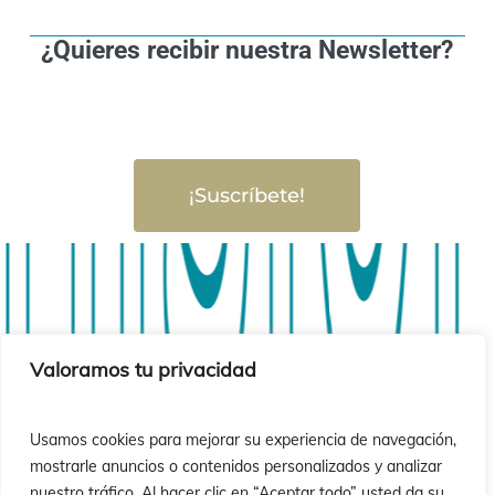
¿Quieres recibir nuestra Newsletter?
¡Suscríbete!
isión 
isión 
Valoramos tu privacidad
Usamos cookies para mejorar su experiencia de navegación,
mostrarle anuncios o contenidos personalizados y analizar
nuestro tráfico. Al hacer clic en “Aceptar todo” usted da su