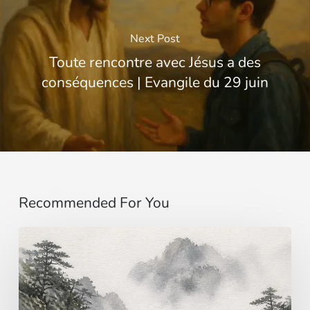
Next Post
Toute rencontre avec Jésus a des
conséquences | Evangile du 29 juin
Recommended For You
Evangile
du
9
août