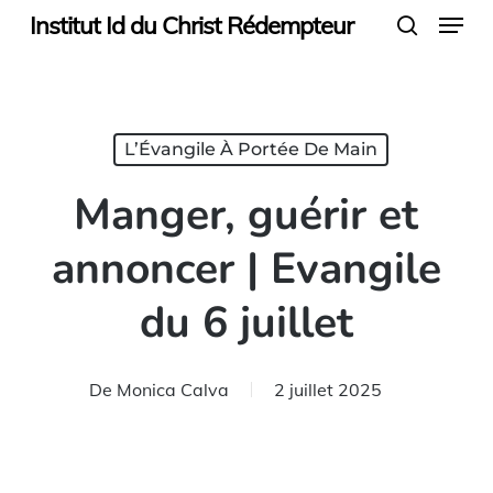
Menu
Skip
Institut Id du Christ Rédempteur
search
to
main
content
L’Évangile À Portée De Main
Manger, guérir et
annoncer | Evangile
du 6 juillet
De
Monica Calva
2 juillet 2025