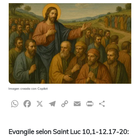
Imagen creada con Copilot
WhatsApp
Facebook
X
Telegram
Copy
Email
Print
Partag
Link
Evangile selon Saint Luc 10,1-12.17-20: