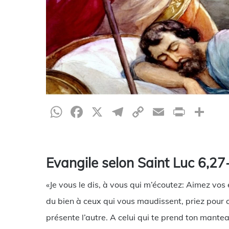
WhatsApp
Facebook
X
Telegram
Copy
Email
Print
Pa
Link
Evangile selon Saint Luc 6,27
«Je vous le dis, à vous qui m’écoutez: Aimez vos
du bien à ceux qui vous maudissent, priez pour c
présente l’autre. A celui qui te prend ton mante