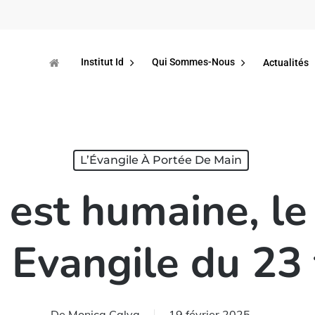
Institut Id
Qui Sommes-Nous
Actualités
L’Évangile À Portée De Main
r est humaine, le
 | Evangile du 23 
De
Monica Calva
19 février 2025