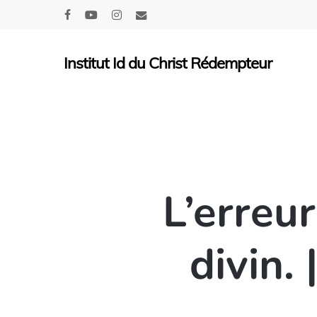
Skip
facebook
youtube
instagram
email
to
main
Institut Id du Christ Rédempteur
content
L’erreu
divin.