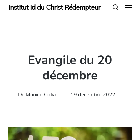
Menu
Skip
Institut Id du Christ Rédempteur
search
to
main
content
Evangile du 20
décembre
De
Monica Calva
19 décembre 2022