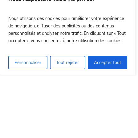
sió
sió
Nous utilisons des cookies pour améliorer votre expérience
de navigation, diffuser des publicités ou des contenus
personnalisés et analyser notre trafic. En cliquant sur « Tout
accepter », vous consentez à notre utilisation des cookies.
Personnaliser
Tout rejeter
Accepter tout
© 2026 Institut Id du Christ Rédempteur.