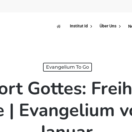
Institut Id
Über Uns
N
Evangelium To Go
rt Gottes: Freih
 | Evangelium 