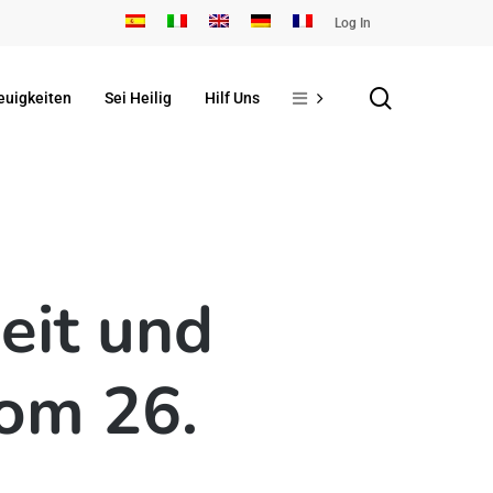
Log In
search
euigkeiten
Sei Heilig
Hilf Uns
eit und
vom 26.