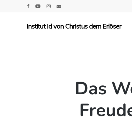
Skip
facebook
youtube
instagram
email
to
main
Institut Id von Christus dem Erlöser
content
Das Wo
Freude