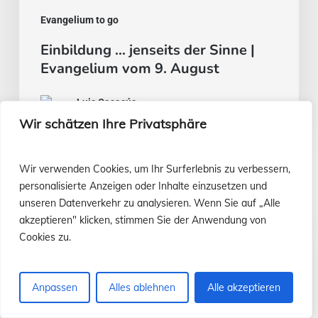
Evangelium to go
Einbildung … jenseits der Sinne |
Evangelium vom 9. August
Luis Casasús
5. August 2026
Wir schätzen Ihre Privatsphäre
Wir verwenden Cookies, um Ihr Surferlebnis zu verbessern,
Brot
personalisierte Anzeigen oder Inhalte einzusetzen und
und
unseren Datenverkehr zu analysieren. Wenn Sie auf „Alle
akzeptieren" klicken, stimmen Sie der Anwendung von
Fisch
Cookies zu.
…
oder
Anpassen
Alles ablehnen
Alle akzeptieren
ein
Fleischeintopf?