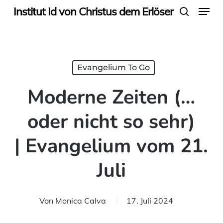
Menu
Skip
Institut Id von Christus dem Erlöser
search
to
main
content
Evangelium To Go
Moderne Zeiten (…
oder nicht so sehr)
| Evangelium vom 21.
Juli
Von
Monica Calva
17. Juli 2024