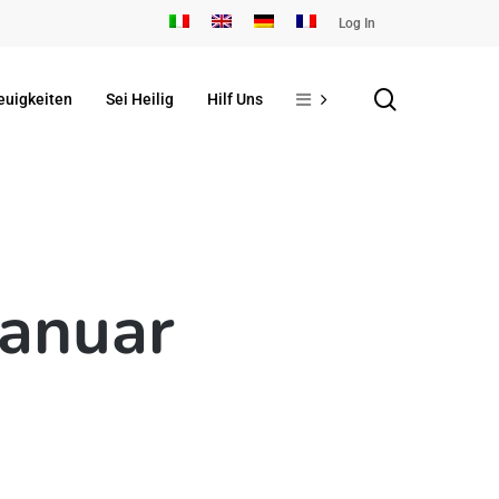
Log In
search
euigkeiten
Sei Heilig
Hilf Uns
Januar