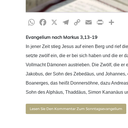
WhatsApp
Facebook
X
Telegram
Copy
Email
Print
Te
Link
Evangelium nach Markus 3,13-19
In jener Zeit stieg Jesus auf einen Berg und rief di
setzte zwölf ein, die er bei sich haben und die er 
Vollmacht Dämonen austrieben. Die Zwölf, die er 
Jakobus, der Sohn des Zebedäus, und Johannes, 
Boanerges, das heißt Donnersöhne, dazu Andreas,
Sohn des Alphäus, Thaddäus, Simon Kananäus und J
Lesen Sie Den Kommentar Zum Sonntagsevangelium