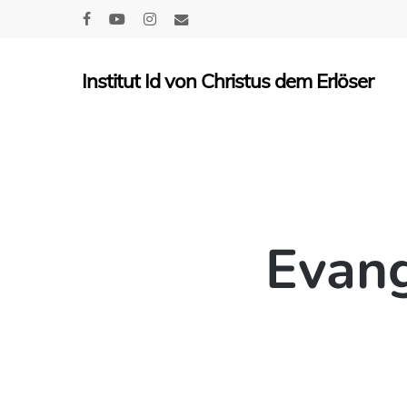
Skip
facebook
youtube
instagram
email
to
main
Institut Id von Christus dem Erlöser
content
Evang