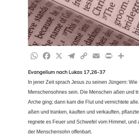
WhatsApp
Facebook
X
Telegram
Copy
Email
Print
Te
Link
Evangelium nach Lukas 17,26-37
In jener Zeit sprach Jesus zu seinen Jüngern: Wie
Menschensohnes sein. Die Menschen aßen und tra
Arche ging; dann kam die Flut und vernichtete alle
aßen und tranken, kauften und verkauften, pflanzt
regnete es Feuer und Schwefel vom Himmel, und a
der Menschensohn offenbart.