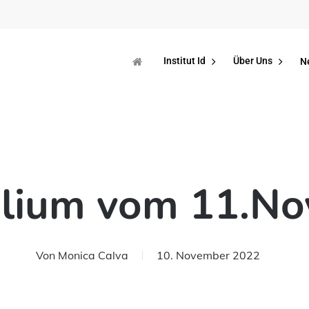
Institut Id
Über Uns
N
lium vom 11.N
Von
Monica Calva
10. November 2022