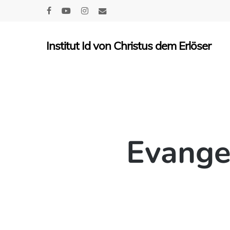
Skip
facebook
youtube
instagram
email
to
main
Institut Id von Christus dem Erlöser
content
Evange