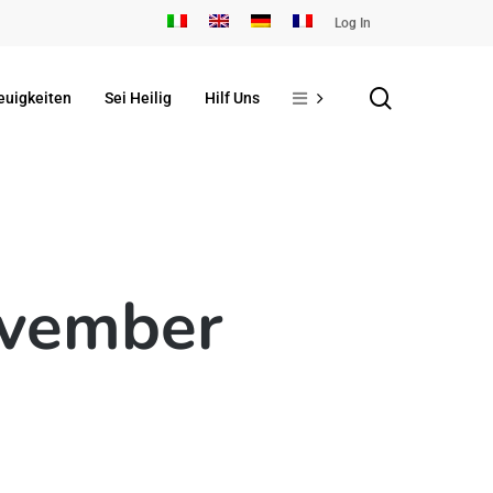
Log In
search
euigkeiten
Sei Heilig
Hilf Uns
ovember