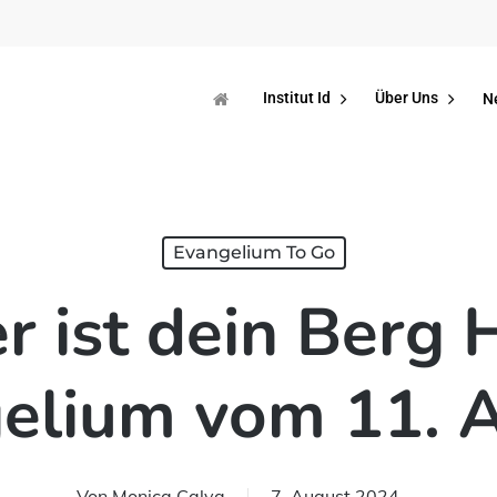
Institut Id
Über Uns
N
Evangelium To Go
 ist dein Berg 
elium vom 11. 
Von
Monica Calva
7. August 2024