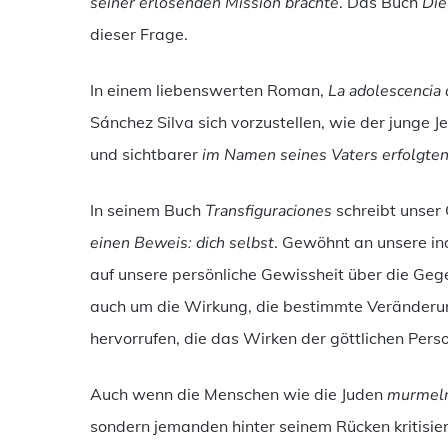
seiner erlösenden Mission brachte
. Das Buch
Die
dieser Frage.
In einem liebenswerten Roman,
La adolescencia 
Sánchez Silva sich vorzustellen, wie der junge 
und sichtbarer
im Namen seines Vaters erfolgte
In seinem Buch
Transfiguraciones
schreibt unser
einen Beweis: dich selbst
. Gewöhnt an unsere ind
auf unsere persönliche Gewissheit über die Ge
auch um die Wirkung, die bestimmte Veränder
hervorrufen, die das Wirken der göttlichen Pers
Auch wenn die Menschen wie die Juden
murmel
sondern jemanden hinter seinem Rücken kritisie