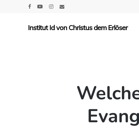
Skip
facebook
youtube
instagram
email
to
main
Institut Id von Christus dem Erlöser
content
Welcher
Evang