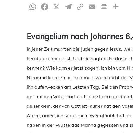
WhatsApp
Facebook
X
Telegram
Copy
Email
Print
Te
Link
Evangelium nach Johannes 6,
In jener Zeit murrten die Juden gegen Jesus, wei
herabgekommen ist. Und sie sagten: Ist das nich
kennen? Wie kann er jetzt sagen: Ich bin vom H
Niemand kann zu mir kommen, wenn nicht der Vat
ihn auferwecken am Letzten Tag. Bei den Prophet
der auf den Vater hört und seine Lehre annimm
außer dem, der von Gott ist; nur er hat den Vate
Amen, amen, ich sage euch: Wer glaubt, hat das
haben in der Wüste das Manna gegessen und sin