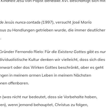
 Kindheit Jesu
von Papst Benedikt XVI. beschäftigt sich mit
de Jesús nunca contada (
1997), versucht José María
Jesus zu Handlungen getrieben wurde, die immer deutlicher
n
.
 Gründer Fernando Rielo: Für
die Existenz Gottes gibt es nur
ividualistische Kultur denken wir vielleicht, dass sich dies
genwart oder das Wirken Gottes beschränkt, aber es geht
ungen in meinem armen Leben in meinem Nächsten
onen offenbaren.
n
(was nicht nur bedeutet, dass sie Vorbehalte haben,
ren), wenn jemand behauptet, Christus zu folgen,