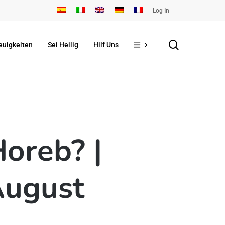
Log In
search
euigkeiten
Sei Heilig
Hilf Uns
Horeb? |
August