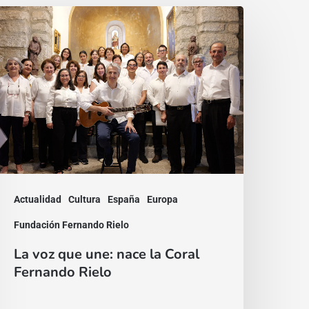
a
oz
ue
ne:
ace
a
oral
ernando
ielo
Actualidad
Cultura
España
Europa
Fundación Fernando Rielo
La voz que une: nace la Coral
Fernando Rielo