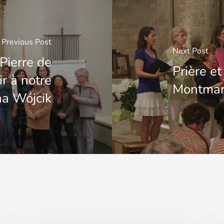
Previous Post
Next Post
Pierre de
Prière et
r à notre
Montmar
na Wójcik