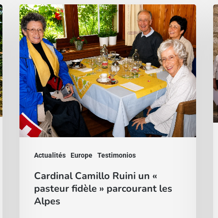
Cardinal
L
Camillo
v
Ruini
q
un
u
«
n
pasteur
l
fidèle
C
»
F
parcourant
R
les
Actualités
Europe
Testimonios
Alpes
Cardinal Camillo Ruini un «
pasteur fidèle » parcourant les
Alpes