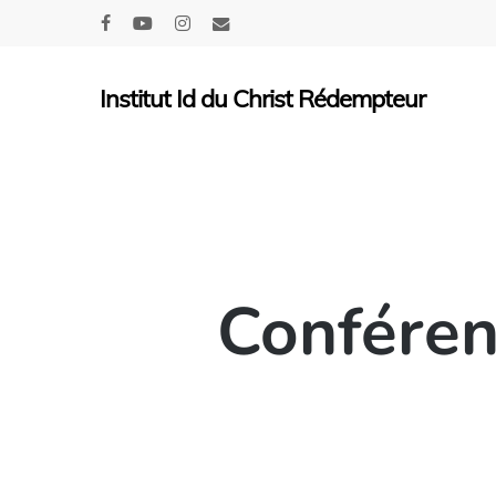
Skip
facebook
youtube
instagram
email
to
main
Institut Id du Christ Rédempteur
content
Conféren