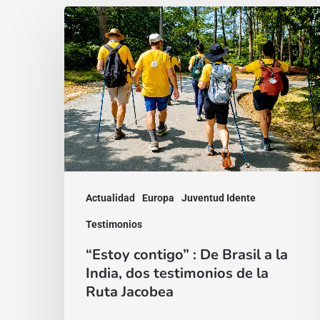
“Estoy
contigo”
:
De
Brasil
a
la
India,
Actualidad
Europa
Juventud Idente
dos
testimonios
Testimonios
de
“Estoy contigo” : De Brasil a la
la
India, dos testimonios de la
Ruta Jacobea
Ruta
Jacobea